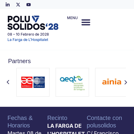
MENU
08 – 10 Febrero de 2028
La Farga de L’Hospitalet
Partners
Fechas &
Recinto
Contacte con
Horarios
polusolidos
LA FARGA DE
Martes 08 de
C/ Francisco
L’HOSPITALET