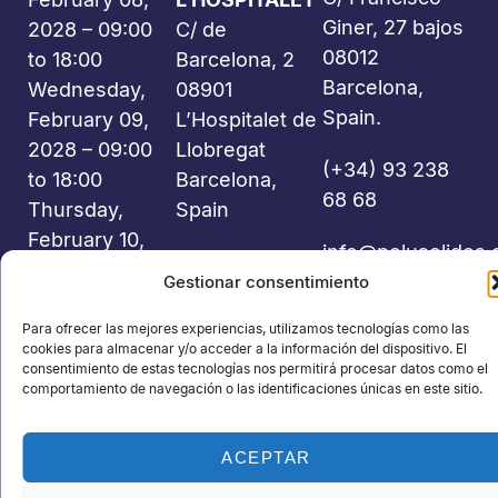
Giner, 27 bajos
2028 – 09:00
C/ de
08012
to 18:00
Barcelona, 2
Barcelona,
Wednesday,
08901
Spain.
February 09,
L’Hospitalet de
2028 – 09:00
Llobregat
(+34) 93 238
to 18:00
Barcelona,
68 68
Thursday,
Spain
February 10,
info@polusolidos
2028 – 09:00
Gestionar consentimiento
to 18:00
Para ofrecer las mejores experiencias, utilizamos tecnologías como las
cookies para almacenar y/o acceder a la información del dispositivo. El
consentimiento de estas tecnologías nos permitirá procesar datos como el
comportamiento de navegación o las identificaciones únicas en este sitio.
©2026 Polusolidos® - All rights reserved - Organized by:
ACEPTAR
PROFEI SL – NIF: B60035490 – Commercial Registry: folio 22,
volume 22,184, sheet nºB-32669