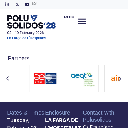
ES
MENU
08 – 10 February 2028
La Farga de L’Hospitalet
Partners
Dates & Times
Enclosure
Contact with
Polusolidos
Tuesday,
LA FARGA DE
C/ Francisco
February 08,
L’HOSPITALET