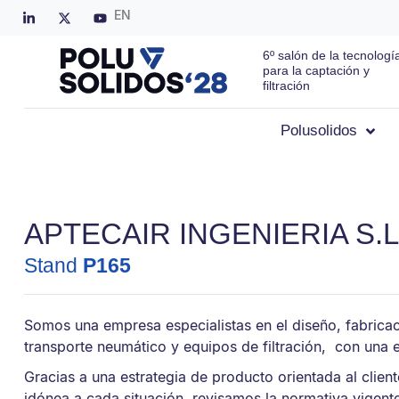
EN
6º salón de la tecnologí
para la captación y
filtración
Polusolidos
APTECAIR INGENIERIA S.L
Stand
P165
Somos una empresa especialistas en el diseño, fabrica
transporte neumático y equipos de filtración, con una 
Gracias a una estrategia de producto orientada al client
idónea a cada situación, revisamos la normativa vigente