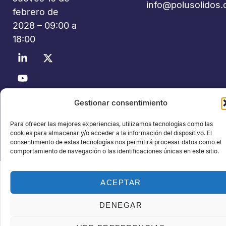
info@polusolidos
febrero de
2028 – 09:00 a
18:00
©2026 Polusolidos® - Todos los derechos reservados -
Gestionar consentimiento
Organiza: PROFEI SL – NIF: B60035490 – Registro Mercantil:
Para ofrecer las mejores experiencias, utilizamos tecnologías como las
folio 22, tomo 22.184 hoja nºB-32669
cookies para almacenar y/o acceder a la información del dispositivo. El
Política de Privacidad de Datos
Política de Cookies
Aviso legal
consentimiento de estas tecnologías nos permitirá procesar datos como el
comportamiento de navegación o las identificaciones únicas en este sitio.
ACEPTAR
DENEGAR