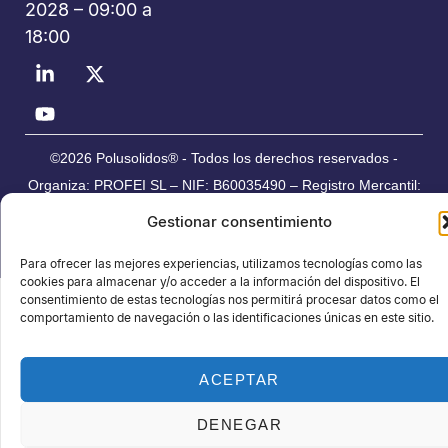
2028 – 09:00 a
18:00
©2026 Polusolidos® - Todos los derechos reservados -
Organiza: PROFEI SL – NIF: B60035490 – Registro Mercantil:
folio 22, tomo 22.184 hoja nºB-32669
Gestionar consentimiento
Política de Privacidad de Datos
Política de Cookies
Aviso legal
Para ofrecer las mejores experiencias, utilizamos tecnologías como las
cookies para almacenar y/o acceder a la información del dispositivo. El
consentimiento de estas tecnologías nos permitirá procesar datos como el
comportamiento de navegación o las identificaciones únicas en este sitio.
ACEPTAR
DENEGAR