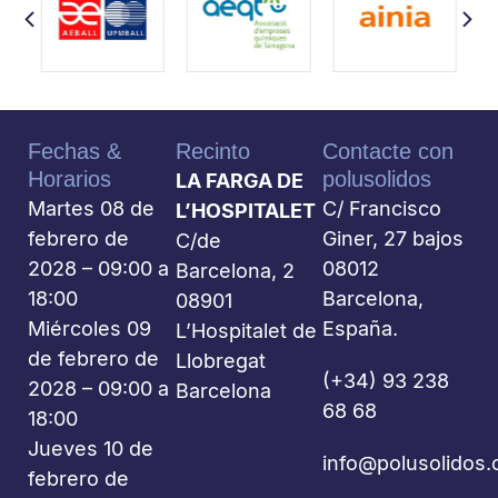
Fechas &
Recinto
Contacte con
Horarios
polusolidos
LA FARGA DE
Martes 08 de
C/ Francisco
L’HOSPITALET
febrero de
Giner, 27 bajos
C/de
2028 – 09:00 a
08012
Barcelona, 2
18:00
Barcelona,
08901
Miércoles 09
España.
L’Hospitalet de
de febrero de
Llobregat
(+34) 93 238
2028 – 09:00 a
Barcelona
68 68
18:00
Jueves 10 de
info@polusolidos
febrero de