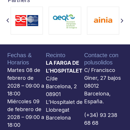
Fechas &
Recinto
Contacte con
Horarios
polusolidos
LA FARGA DE
Martes 08 de
C/ Francisco
L’HOSPITALET
febrero de
Giner, 27 bajos
C/de
2028 – 09:00 a
08012
Barcelona, 2
18:00
Barcelona,
08901
Miércoles 09
España.
L’Hospitalet de
de febrero de
Llobregat
(+34) 93 238
2028 – 09:00 a
Barcelona
68 68
18:00