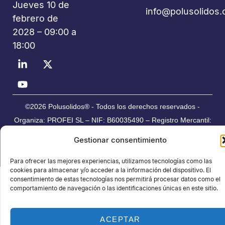
Jueves 10 de
info@polusolidos
febrero de
2028 – 09:00 a
18:00
©2026 Polusolidos® - Todos los derechos reservados -
Organiza: PROFEI SL – NIF: B60035490 – Registro Mercantil:
folio 22, tomo 22.184 hoja nºB-32669
Gestionar consentimiento
Política de Privacidad de Datos
Política de Cookies
Aviso legal
Para ofrecer las mejores experiencias, utilizamos tecnologías como las
cookies para almacenar y/o acceder a la información del dispositivo. El
consentimiento de estas tecnologías nos permitirá procesar datos como el
comportamiento de navegación o las identificaciones únicas en este sitio.
ACEPTAR