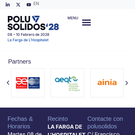
EN
MENU
08 – 10 Febrero de 2028
La Farga de L’Hospitalet
Partners
Fechas &
Recinto
Contacte con
Horarios
polusolidos
LA FARGA DE
Martes 08 de
C/ Francisco
L’HOSPITALET