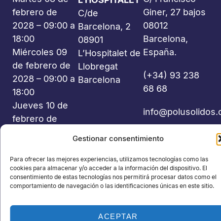
febrero de
Giner, 27 bajos
C/de
2028 – 09:00 a
08012
Barcelona, 2
18:00
Barcelona,
08901
Miércoles 09
España.
L’Hospitalet de
de febrero de
Llobregat
(+34) 93 238
2028 – 09:00 a
Barcelona
68 68
18:00
Jueves 10 de
info@polusolidos
febrero de
2028 – 09:00 a
Gestionar consentimiento
18:00
Para ofrecer las mejores experiencias, utilizamos tecnologías como las
cookies para almacenar y/o acceder a la información del dispositivo. El
consentimiento de estas tecnologías nos permitirá procesar datos como el
comportamiento de navegación o las identificaciones únicas en este sitio.
©2026 Polusolidos® - Todos los derechos reservados -
ACEPTAR
Organiza: PROFEI SL – NIF: B60035490 – Registro Mercantil: