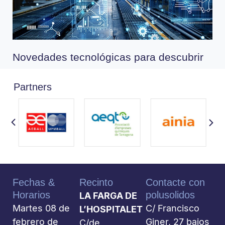
Novedades tecnológicas para descubrir
Partners
Fechas &
Recinto
Contacte con
Horarios
polusolidos
LA FARGA DE
Martes 08 de
C/ Francisco
L’HOSPITALET
febrero de
Giner, 27 bajos
C/de