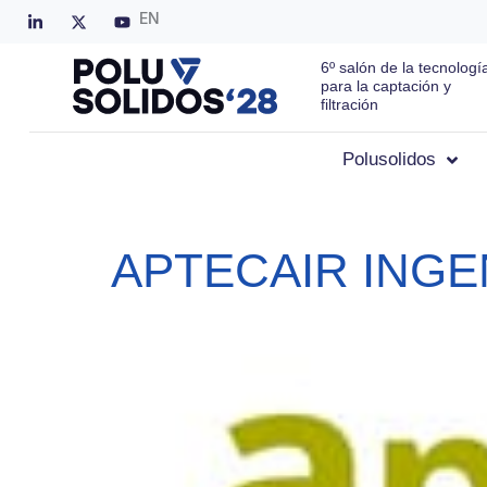
EN
6º salón de la tecnologí
para la captación y
filtración
Polusolidos
APTECAIR INGEN