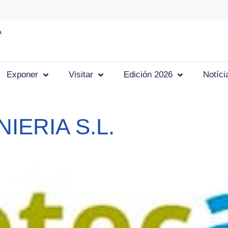
a
Exponer
Visitar
Edición 2026
Notíci
IERIA S.L.