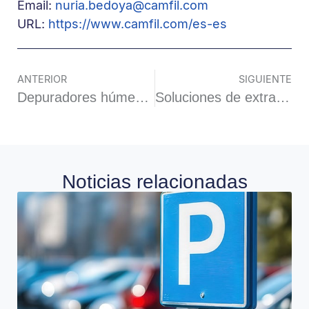
Email:
nuria.bedoya@camfil.com
URL:
https://www.camfil.com/es-es
ANTERIOR
SIGUIENTE
Depuradores húmedos
Soluciones de extracción móviles
Noticias relacionadas